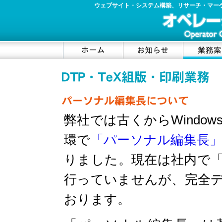
ウェブサイト・システム構築、リサーチ・マー
コ
ン
テ
ン
ツ
の
弊社では古くからWindo
開
始
環で
「パーソナル編集長
りました。現在は社内で
行っていませんが、完全
おります。