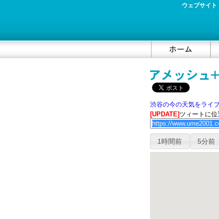
ウェブサイト
コ
ン
テ
ン
ツ
渋谷の今の天気をライブ
の
[UPDATE]
ツィートに位
開
始
1時間前
5分前